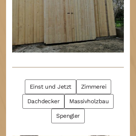
Post Filter
Einst und Jetzt
Zimmerei
Dachdecker
Massivholzbau
Spengler