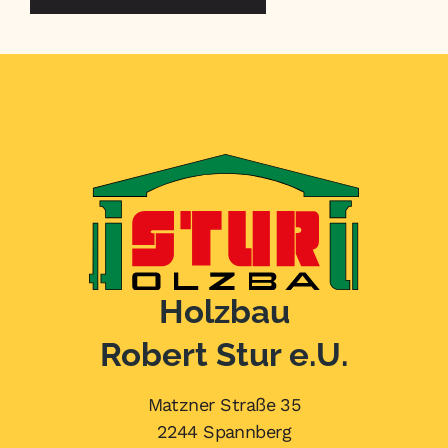
A
l
t
e
r
n
a
t
i
v
Holzbau
e
:
Robert Stur e.U.
Matzner Straße 35
2244 Spannberg