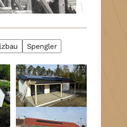
lzbau
Spengler