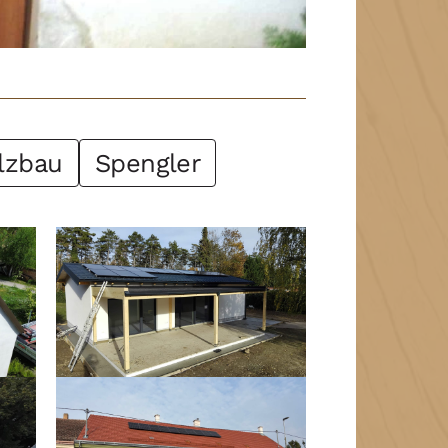
lzbau
Spengler