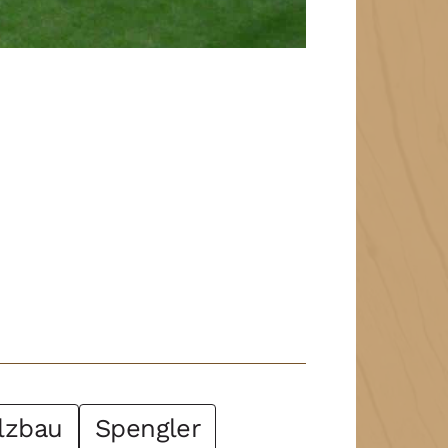
lzbau
Spengler