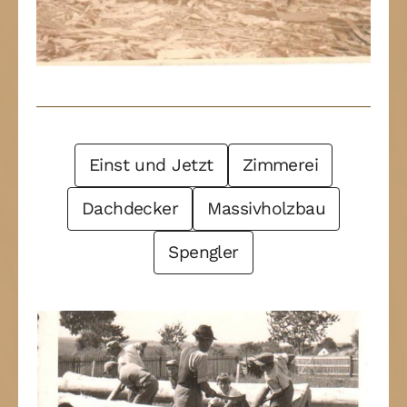
Post Filter
Einst und Jetzt
Zimmerei
Dachdecker
Massivholzbau
Spengler