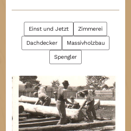
Post Filter
Einst und Jetzt
Zimmerei
Dachdecker
Massivholzbau
Spengler