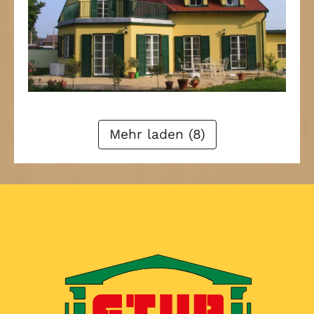
Zurück
1
2
3
4
Weiter
Mehr laden (8)