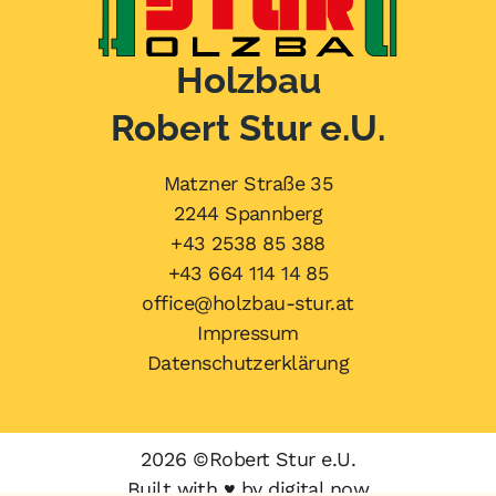
Holzbau
Robert Stur e.U.
Matzner Straße 35
2244 Spannberg
+43 2538 85 388
+43 664 114 14 85
office@holzbau-stur.at
Impressum
Datenschutzerklärung
2026 ©
Robert Stur e.U.
Built with ♥ by
digital now