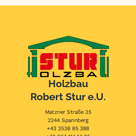
A
l
t
e
r
n
a
t
i
v
Holzbau
e
:
Robert Stur e.U.
Matzner Straße 35
2244 Spannberg
+43 2538 85 388