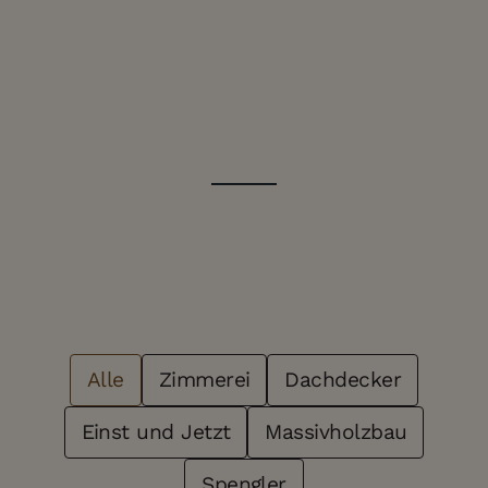
Wir Bauen Inspirierendes
Post Filter
Aus Holz
Alle
Zimmerei
Dachdecker
Einst und Jetzt
Massivholzbau
Spengler