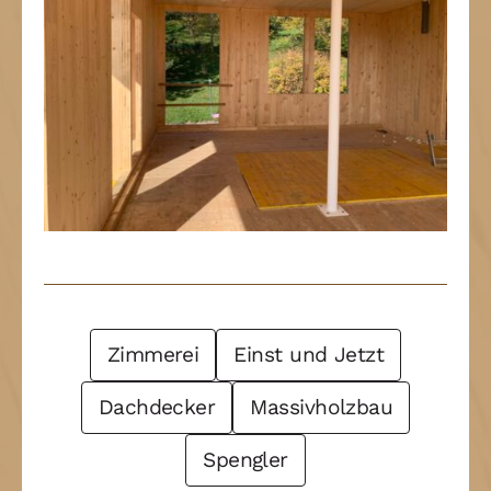
Post Filter
Zimmerei
Einst und Jetzt
Dachdecker
Massivholzbau
Spengler