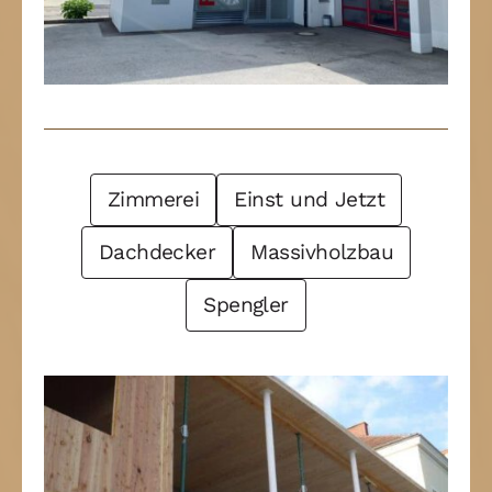
Post Filter
Zimmerei
Einst und Jetzt
Dachdecker
Massivholzbau
Spengler