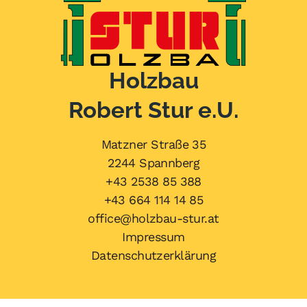
a
t
i
v
Holzbau
e
:
Robert Stur e.U.
Matzner Straße 35
2244 Spannberg
+43 2538 85 388
+43 664 114 14 85
office@holzbau-stur.at
Impressum
Datenschutzerklärung