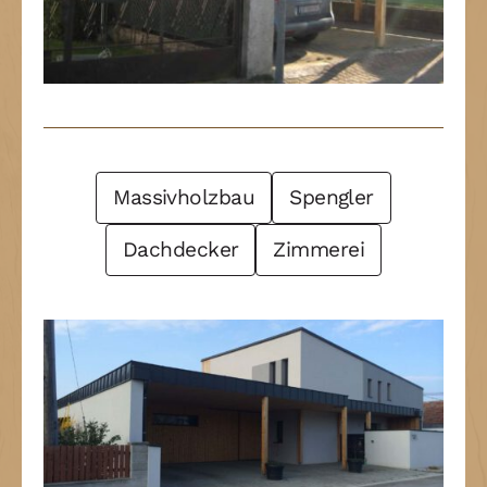
Post Filter
Massivholzbau
Spengler
Dachdecker
Zimmerei