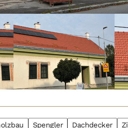
holzbau
Spengler
Dachdecker
Z